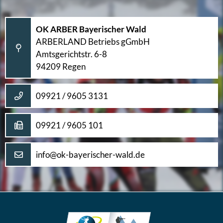
OK ARBER Bayerischer Wald
ARBERLAND Betriebs gGmbH
Amtsgerichtstr. 6-8
94209 Regen
09921 / 9605 3131
09921 / 9605 101
info@ok-bayerischer-wald.de