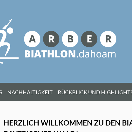
Suche
nach:
Zum
S
NACHHALTIGKEIT
RÜCKBLICK UND HIGHLIGHT
Inhalt
springen
HERZLICH WILLKOMMEN
ZU DEN B