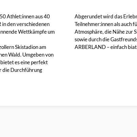
50 Athlet:innen aus 40
Abgerundet wird das Erlebn
in den verschiedenen
Teilnehmer:innen als auch fü
 spannende Wettkämpfe um
Atmosphäre, die Nähe zur S
sowie durch die Gastfreunds
ollern Skistadion am
ARBERLAND – einfach biat
chen Wald. Umgeben von
bietet es eine perfekt
ür die Durchführung