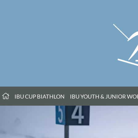
IBU CUP BIATHLON
IBU YOUTH & JUNIOR W