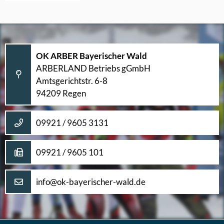
OK ARBER Bayerischer Wald
ARBERLAND Betriebs gGmbH
Amtsgerichtstr. 6-8
94209 Regen
09921 / 9605 3131
09921 / 9605 101
info@ok-bayerischer-wald.de