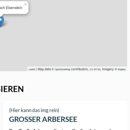
×
sch Eisenstein
| Map data ©
contributors,
, Imagery ©
Leaflet
OpenStreetMap
CC-BY-SA
Mapbox
SIEREN
(Hier kann das img rein)
GROSSER ARBERSEE