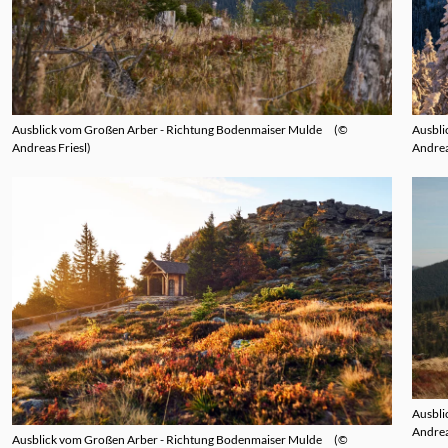
Ausblick vom Großen Arber - Richtung Bodenmaiser Mulde
©
Ausbli
Andreas Friesl
Andrea
Ausbli
Andrea
Ausblick vom Großen Arber - Richtung Bodenmaiser Mulde
©