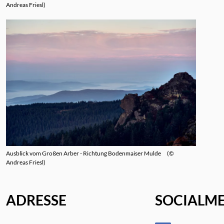
Andreas Friesl
Ausblick vom Großen Arber - Richtung Bodenmaiser Mulde
©
Andreas Friesl
ADRESSE
SOCIALM