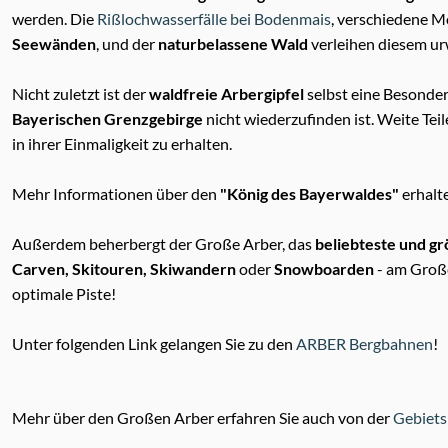
werden. Die
Rißlochwasserfälle bei Bodenmais
, verschiedene M
Seewänden
, und der
naturbelassene Wald
verleihen diesem ur
Nicht zuletzt ist der
waldfreie Arbergipfel
selbst eine Besonder
Bayerischen Grenzgebirge
nicht wiederzufinden ist. Weite Tei
in ihrer Einmaligkeit zu erhalten.
Mehr Informationen über den
"König des Bayerwaldes"
erhalte
Außerdem beherbergt der Große Arber, das
beliebteste und gr
Carven, Skitouren, Skiwandern
oder
Snowboarden
- am Große
optimale Piste!
Unter folgenden Link gelangen Sie zu den
ARBER Bergbahnen
!
Mehr über den Großen Arber erfahren Sie auch von der
Gebiet