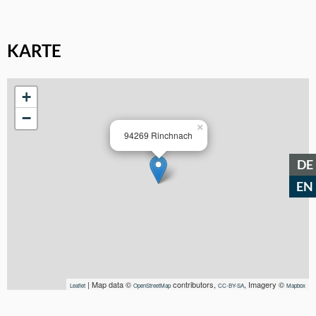
KARTE
+
−
×
94269 Rinchnach
DE
EN
| Map data ©
contributors,
, Imagery ©
Leaflet
OpenStreetMap
CC-BY-SA
Mapbox